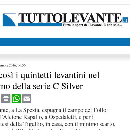
embre 2016, 06:56
così i quintetti levantini nel
no della serie C Silver
book
X
Print
WhatsApp
Email
ante, a La Spezia, espugna il campo del Follo;
 l’Alcione Rapallo, a Ospedaletti, e per i
si della Tigullio, in casa, con il minimo scarto,