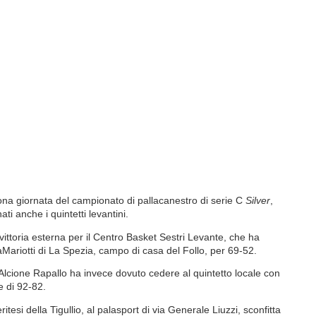
nona giornata del campionato di pallacanestro di serie C
Silver
,
i anche i quintetti levantini.
vittoria esterna per il Centro Basket Sestri Levante, che ha
aMariotti di La Spezia, campo di casa del Follo, per 69-52.
’Alcione Rapallo ha invece dovuto cedere al quintetto locale con
le di 92-82.
tesi della Tigullio, al palasport di via Generale Liuzzi, sconfitta