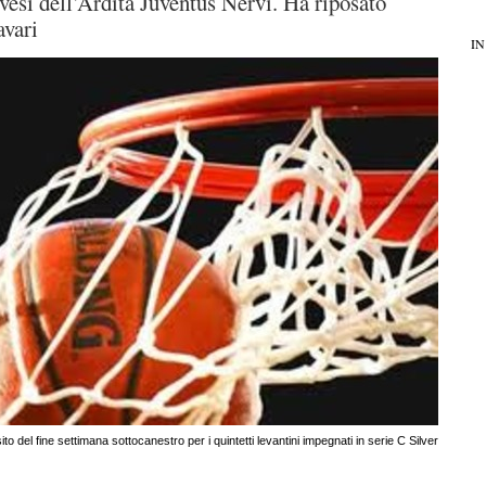
vesi dell’Ardita Juventus Nervi. Ha riposato
avari
IN
ito del fine settimana sottocanestro per i quintetti levantini impegnati in serie C Silver