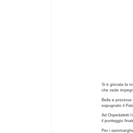
Si è giocata la 
che vede impegnat
Bella e preziosa 
espugnato il Pal
Ad Ospedaletti l
il punteggio fina
Per i sammargheri