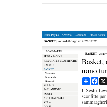
Prima Pagina
Archivio
Redazione
Tutte le notizie
BASKET
| venerdì 07 agosto 2026 12:22
SOMMARIO
BASKET
|
28 nov
PRIMA PAGINA
Basket, 
RISULTATI E CLASSIFICHE
CALCIO
nono tur
BASKET
Maschile
Femminile
Condividi
Face
Giovanili
VOLLEY
Il Sestri Lev
PALLANUOTO
RUGBY
sconfitte per
ARTI MARZIALI
sammargherite
VELA
GOLF