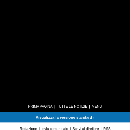
PRIMA PAGINA
|
TUTTE LE NOTIZIE
|
MENU
Visualizza la versione standard ›
Redazione
|
Invia comunicato
|
Scrivi al direttore
|
RSS