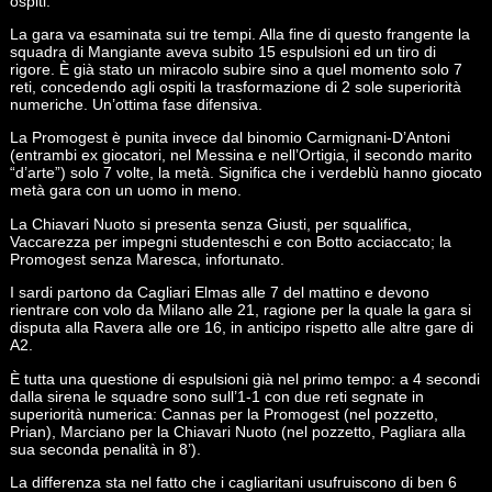
ospiti.
La gara va esaminata sui tre tempi. Alla fine di questo frangente la
squadra di Mangiante aveva subito 15 espulsioni ed un tiro di
rigore. È già stato un miracolo subire sino a quel momento solo 7
reti, concedendo agli ospiti la trasformazione di 2 sole superiorità
numeriche. Un’ottima fase difensiva.
La Promogest è punita invece dal binomio Carmignani-D’Antoni
(entrambi ex giocatori, nel Messina e nell’Ortigia, il secondo marito
“d’arte”) solo 7 volte, la metà. Significa che i verdeblù hanno giocato
metà gara con un uomo in meno.
La Chiavari Nuoto si presenta senza Giusti, per squalifica,
Vaccarezza per impegni studenteschi e con Botto acciaccato; la
Promogest senza Maresca, infortunato.
I sardi partono da Cagliari Elmas alle 7 del mattino e devono
rientrare con volo da Milano alle 21, ragione per la quale la gara si
disputa alla Ravera alle ore 16, in anticipo rispetto alle altre gare di
A2.
È tutta una questione di espulsioni già nel primo tempo: a 4 secondi
dalla sirena le squadre sono sull’1-1 con due reti segnate in
superiorità numerica: Cannas per la Promogest (nel pozzetto,
Prian), Marciano per la Chiavari Nuoto (nel pozzetto, Pagliara alla
sua seconda penalità in 8’).
La differenza sta nel fatto che i cagliaritani usufruiscono di ben 6