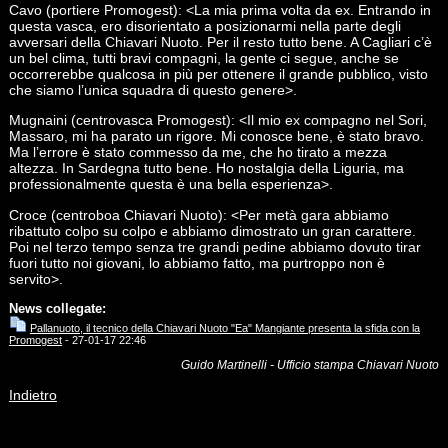
Cavo (portiere Promogest): <La mia prima volta da ex. Entrando in
questa vasca, ero disorientato a posizionarmi nella parte degli
avversari della Chiavari Nuoto. Per il resto tutto bene. A Cagliari c’è
un bel clima, tutti bravi compagni, la gente ci segue, anche se
occorrerebbe qualcosa in più per ottenere il grande pubblico, visto
che siamo l’unica squadra di questo genere>.
Mugnaini (centrovasca Promogest): <Il mio ex compagno nel Sori,
Massaro, mi ha parato un rigore. Mi conosce bene, è stato bravo.
Ma l’errore è stato commesso da me, che ho tirato a mezza
altezza. In Sardegna tutto bene. Ho nostalgia della Liguria, ma
professionalmente questa è una bella esperienza>.
Croce (centroboa Chiavari Nuoto): <Per metà gara abbiamo
ribattuto colpo su colpo e abbiamo dimostrato un gran carattere.
Poi nel terzo tempo senza tre grandi pedine abbiamo dovuto tirar
fuori tutto noi giovani, lo abbiamo fatto, ma purtroppo non è
servito>.
News collegate:
Pallanuoto, il tecnico della Chiavari Nuoto "Ea" Mangiante presenta la sfida con la
Promogest
- 27-01-17 22:46
Guido Martinelli - Ufficio stampa Chiavari Nuoto
Indietro