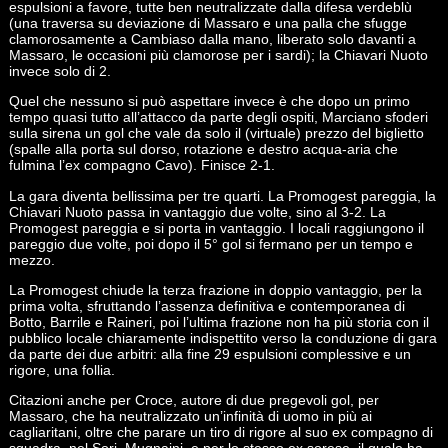
espulsioni a favore, tutte ben neutralizzate dalla difesa verdeblù
(una traversa su deviazione di Massaro e una palla che sfugge
clamorosamente a Cambiaso dalla mano, liberato solo davanti a
Massaro, le occasioni più clamorose per i sardi); la Chiavari Nuoto
invece solo di 2.
Quel che nessuno si può aspettare invece è che dopo un primo
tempo quasi tutto all’attacco da parte degli ospiti, Marciano sfoderi
sulla sirena un gol che vale da solo il (virtuale) prezzo del biglietto
(spalle alla porta sul dorso, rotazione e destro acqua-aria che
fulmina l’ex compagno Cavo). Finisce 2-1.
La gara diventa bellissima per tre quarti. La Promogest pareggia, la
Chiavari Nuoto passa in vantaggio due volte, sino al 3-2. La
Promogest pareggia e si porta in vantaggio. I locali raggiungono il
pareggio due volte, poi dopo il 5° gol si fermano per un tempo e
mezzo.
La Promogest chiude la terza frazione in doppio vantaggio, per la
prima volta, sfruttando l’assenza definitiva e contemporanea di
Botto, Barrile e Raineri, poi l’ultima frazione non ha più storia con il
pubblico locale chiaramente indispettito verso la conduzione di gara
da parte dei due arbitri: alla fine 29 espulsioni complessive e un
rigore, una follia.
Citazioni anche per Croce, autore di due pregevoli gol, per
Massaro, che ha neutralizzato un’infinità di uomo in più ai
cagliaritani, oltre che parare un tiro di rigore al suo ex compagno di