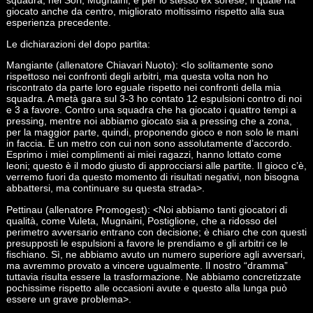
squadra, nel Sori, Mugnaini, e per lo stesso ex sorese, il quale ha
giocato anche da centro, migliorato moltissimo rispetto alla sua
esperienza precedente.
Le dichiarazioni del dopo partita:
Mangiante (allenatore Chiavari Nuoto): <Io solitamente sono
rispettoso nei confronti degli arbitri, ma questa volta non ho
riscontrato da parte loro eguale rispetto nei confronti della mia
squadra. A metà gara sul 3-3 ho contato 12 espulsioni contro di noi
e 3 a favore. Contro una squadra che ha giocato i quattro tempi a
pressing, mentre noi abbiamo giocato sia a pressing che a zona,
per la maggior parte, quindi, proponendo gioco e non solo le mani
in faccia. È un metro con cui non sono assolutamente d’accordo.
Esprimo i miei complimenti ai miei ragazzi, hanno lottato come
leoni; questo è il modo giusto di approcciarsi alle partite. Il gioco c’è,
verremo fuori da questo momento di risultati negativi, non bisogna
abbattersi, ma continuare su questa strada>.
Pettinau (allenatore Promogest): <Noi abbiamo tanti giocatori di
qualità, come Vuleta, Mugnaini, Postiglione, che a ridosso del
perimetro avversario entrano con decisione; è chiaro che con questi
presupposti le espulsioni a favore le prendiamo e gli arbitri ce le
fischiano. Sì, ne abbiamo avuto un numero superiore agli avversari,
ma avremmo provato a vincere ugualmente. Il nostro “dramma”
tuttavia risulta essere la trasformazione. Ne abbiamo concretizzate
pochissime rispetto alle occasioni avute e questo alla lunga può
essere un grave problema>.