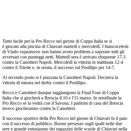
Tutto facile per la Pro Recco nel girone di Coppa Italia se si
è giocato alla piscina di Chiavari martedì e mercoledì. I biancocelesti
di Vlado vujasinovic non hanno avuto problemi a superare tutti gli
avversari con punteggi netti. Martedì sera è arrivato eloquente 17-3
contro la Canottieri Napoli. Mercoledì la vittoria in mattinata 12-4
contro il Trieste e, in serata, il successo sul Posillipo per 14-7.
Al secondo posto si è piazzata la Canottieri Napoli. Decisiva la
vittoria di misura nel derby contro il Posillipo.
Recco e Canottieri dunque raggiungono la Final Four di Coppa
Italia che si giocherà a Brescia il 10 e l'11 marzo. In semifinale la
Pro Recco se la vedrà con il Savona. I padroni di casa del Brescia
invece giocheranno contro la Canottieri.
Il successo sportivo della Pro Recco nel girone di Chiavari fa il paio
con il successo di pubblico. Buone presenze sugli spalti nelle due
sere e grande entusiasmo dei ragazzini delle scuole di Chiavari nella