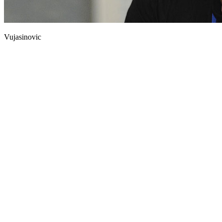
Vujasinovic