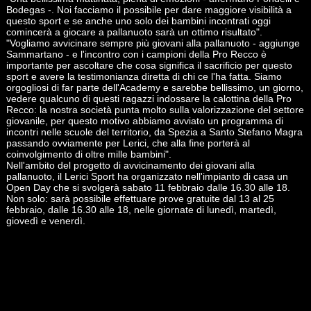
Bodegas -. Noi facciamo il possibile per dare maggiore visibilità a
questo sport e se anche uno solo dei bambini incontrati oggi
comincerà a giocare a pallanuoto sarà un ottimo risultato".
"Vogliamo avvicinare sempre più giovani alla pallanuoto - aggiunge
Sammartano - e l'incontro con i campioni della Pro Recco è
importante per ascoltare che cosa significa il sacrificio per questo
sport e avere la testimonianza diretta di chi ce l'ha fatta. Siamo
orgogliosi di far parte dell'Academy e sarebbe bellissimo, un giorno,
vedere qualcuno di questi ragazzi indossare la calottina della Pro
Recco: la nostra società punta molto sulla valorizzazione del settore
giovanile, per questo motivo abbiamo avviato un programma di
incontri nelle scuole del territorio, da Spezia a Santo Stefano Magra
passando ovviamente per Lerici, che alla fine porterà al
coinvolgimento di oltre mille bambini".
Nell'ambito del progetto di avvicinamento dei giovani alla
pallanuoto, il Lerici Sport ha organizzato nell'impianto di casa un
Open Day che si svolgerà sabato 11 febbraio dalle 16.30 alle 18.
Non solo: sarà possibile effettuare prove gratuite dal 13 al 25
febbraio, dalle 16.30 alle 18, nelle giornate di lunedì, martedì,
giovedì e venerdì.