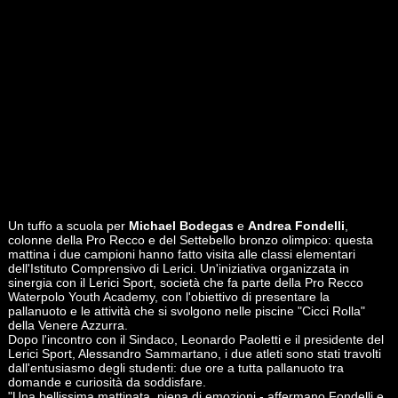
Un tuffo a scuola per
Michael Bodegas
e
Andrea Fondelli
,
colonne della Pro Recco e del Settebello bronzo olimpico: questa
mattina i due campioni hanno fatto visita alle classi elementari
dell'Istituto Comprensivo di Lerici. Un'iniziativa organizzata in
sinergia con il Lerici Sport, società che fa parte della Pro Recco
Waterpolo Youth Academy, con l'obiettivo di presentare la
pallanuoto e le attività che si svolgono nelle piscine "Cicci Rolla"
della Venere Azzurra.
Dopo l'incontro con il Sindaco, Leonardo Paoletti e il presidente del
Lerici Sport, Alessandro Sammartano, i due atleti sono stati travolti
dall'entusiasmo degli studenti: due ore a tutta pallanuoto tra
domande e curiosità da soddisfare.
"Una bellissima mattinata, piena di emozioni - affermano Fondelli e