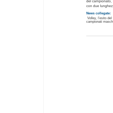
del campionato, i
con due lunghezz
News collegate:
Volley, l’esito de
campionati maschi