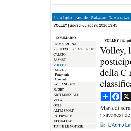
Prima Pagina
Archivio
Redazione
Tutte le notizie
VOLLEY
| giovedì 06 agosto 2026 13:45
SOMMARIO
VOLLEY
|
18 apr
PRIMA PAGINA
Volley,
RISULTATI E CLASSIFICHE
CALCIO
posticip
BASKET
VOLLEY
della C 
Maschile
Femminile
Giovanili
classific
PALLANUOTO
RUGBY
Condividi
Face
ARTI MARZIALI
VELA
GOLF
Martedì sera
ALTRI SPORT
i savonesi de
INTERVISTE
ATTUALITA'
TUTTE LE NOTIZIE