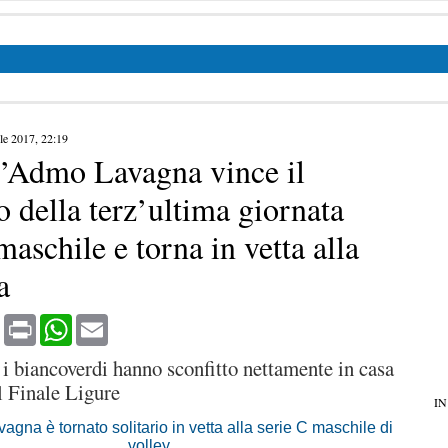
ile 2017, 22:19
 l’Admo Lavagna vince il
o della terz’ultima giornata
maschile e torna in vetta alla
a
book
X
Print
WhatsApp
Email
 i biancoverdi hanno sconfitto nettamente in casa
l Finale Ligure
IN