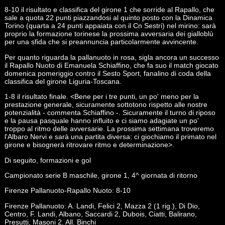
8-10 il risultato e classifica del girone 1 che sorride al Rapallo, che
sale a quota 22 punti piazzandosi al quinto posto con la Dinamica
Torino (quarta a 24 punti appaiata con il Cn Sestri) nel mirino: sarà
proprio la formazione torinese la prossima avversaria dei gialloblù
per una sfida che si preannuncia particolarmente avvincente.
Per quanto riguarda la pallanuoto in rosa, sigla ancora un successo
il Rapallo Nuoto di Emanuela Schiaffino, che fa suo il match giocato
domenica pomeriggio contro il Sesto Sport, fanalino di coda della
classifica del girone Liguria-Toscana.
1-8 il risultato finale. <Bene per i tre punti, un po' meno per la
prestazione generale, sicuramente sottotono rispetto alle nostre
potenzialità - commenta Schiaffino -. Sicuramente il turno di riposo
e la pausa pasquale hanno influito e ci siamo adagiate un po'
troppo al ritmo delle avversarie. La prossima settimana troveremo
l'Albaro Nervi e sarà una partita diversa: ci giochiamo il primato nel
girone e bisognerà ritrovare ritmo e determinazione>.
Di seguito, formazioni e gol
Campionato serie B maschile, girone 1, 4^ giornata di ritorno
Firenze Pallanuoto-Rapallo Nuoto: 8-10
Firenze Pallanuoto: A. Landi, Felici 2, Mazza 2 (1 rig.), Di Dio,
Centro, F. Landi, Albano, Saccardi 2, Dubois, Ciatti, Balirano,
Presutti, Masoni 2. All. Binchi