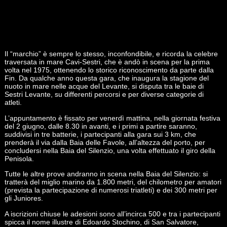
Il “marchio” è sempre lo stesso, inconfondibile, e ricorda la celebre
traversata in mare Cavi-Sestri, che è andò in scena per la prima
volta nel 1975, ottenendo lo storico riconoscimento da parte dalla
Fin. Da qualche anno questa gara, che inaugura la stagione del
nuoto in mare nelle acque del Levante, si disputa tra le baie di
Sestri Levante, su differenti percorsi e per diverse categorie di
atleti.
L’appuntamento è fissato per venerdì mattina, nella giornata festiva
del 2 giugno, dalle 8.30 in avanti, e i primi a partire saranno,
suddivisi in tre batterie, i partecipanti alla gara sui 3 km, che
prenderà il via dalla Baia delle Favole, all’altezza del porto, per
concludersi nella Baia del Silenzio, una volta effettuato il giro della
Penisola.
Tutte le altre prove andranno in scena nella Baia del Silenzio: si
tratterà del miglio marino da 1.800 metri, del chilometro per amatori
(prevista la partecipazione di numerosi triatleti) e dei 300 metri per
gli Juniores.
A iscrizioni chiuse le adesioni sono all’incirca 500 e tra i partecipanti
spicca il nome illustre di Edoardo Stochino, di San Salvatore,