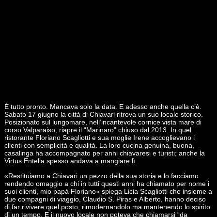
È tutto pronto. Mancava solo la data. E adesso anche quella c’è.
Sabato 17 giugno la città di Chiavari ritrova un suo locale storico.
Posizionato sul lungomare, nell’incantevole cornice vista mare di
corso Valparaiso, riapre il “Marinaro” chiuso dal 2013. In quel
ristorante Floriano Scagliotti e sua moglie Irene accoglievano i
clienti con semplicità e qualità. La loro cucina genuina, buona,
casalinga ha accompagnato per anni chiavaresi e turisti; anche la
Virtus Entella spesso andava a mangiare lì.
«Restituiamo a Chiavari un pezzo della sua storia e lo facciamo
rendendo omaggio a chi in tutti questi anni ha chiamato per nome i
suoi clienti, mio papà Floriano» spiega Licia Scagliotti che insieme a
due compagni di viaggio, Claudio S. Piras e Alberto, hanno deciso
di far rivivere quel posto, rimodernandolo ma mantenendo lo spirito
di un tempo. E il nuovo locale non poteva che chiamarsi “da