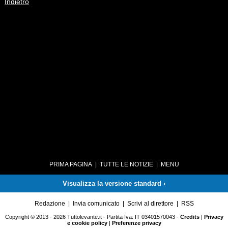
Indietro
PRIMA PAGINA
|
TUTTE LE NOTIZIE
|
MENU
Visualizza la versione standard ›
Redazione
|
Invia comunicato
|
Scrivi al direttore
|
RSS
Copyright © 2013 - 2026 Tuttolevante.it - Partita Iva: IT 03401570043 -
Credits
|
Privacy
e cookie policy
|
Preferenze privacy