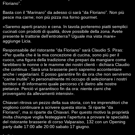
Floriano”.
Basta con il “Marinaro” da adesso ci sarà “da Floriano”. Non più
pesce ma carne; non più pizza ma forno gourmet.
«Saremo aperti pranzo e cena. In tavola porteremo piatti semplici
cucinati con prodotti di qualità, dove possibile della zona. Avete
presente le trattorie dell’entroterra? Uguale ma vista mare»
aggiunge Licia.
Responsabile del ristorante “da Floriano” sarà Claudio S. Piras:
«Per quella che è la mia concezione di cucina, sono più per il
cuoco, una figura della tradizione che prepari da mangiare come
farebbero le nonne o le mamme dei nostri clienti - dichiara Claudio
che continua - Sarà una brasserie però sapremo accontentare
anche i vegetariani. E posso garantire fin da ora che non serviremo
“carne inutile”: io personalmente mi occupo di selezionare i nostri
fornitori e di informarmi quale percorso c’è dietro alle nostre
pietanze. Perciò vi garantisco fin da ora: niente carni che
provengano da allevamenti intensivi».
Chiavari ritrova un pezzo della sua storia, con tre imprenditori che
vogliono continuare a scrivere questa storia. Si riparte “da
Floriano”, ma si riparte da Chiavari. Per questo motivo la proprietà
invita chiunque voglia festeggiare l’apertura a provare le specialità
del ristorante brasserie di corso Valparaiso, 132 con un Opening
party dalle 17:00 alle 20:00 sabato 17 giugno.