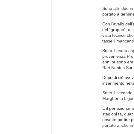
Sono altri due rin
portato a termin
Con l’avallo del
del “gruppo”, al 
vista tecnico che
tasselli mancant
Sotto il primo a
provenienza Pro
anni or sono era 
Rari Nantes Sori,
Dopo di ciò avev
inserimento nella
Sotto il secondo
Margherita Ligure
È il perfezionam
stagioni fa, quan
dovette partire p
portato anche in 