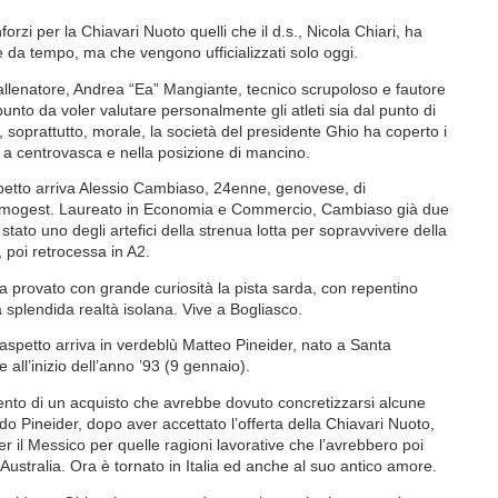
forzi per la Chiavari Nuoto quelli che il d.s., Nicola Chiari, ha
e da tempo, ma che vengono ufficializzati solo oggi.
l’allenatore, Andrea “Ea” Mangiante, tecnico scrupoloso e fautore
punto da voler valutare personalmente gli atleti sia dal punto di
, soprattutto, morale, la società del presidente Ghio ha coperto i
i a centrovasca e nella posizione di mancino.
spetto arriva Alessio Cambiaso, 24enne, genovese, di
mogest. Laureato in Economia e Commercio, Cambiaso già due
stato uno degli artefici della strenua lotta per sopravvivere della
 poi retrocessa in A2.
a provato con grande curiosità la pista sarda, con repentino
 splendida realtà isolana. Vive a Bogliasco.
 aspetto arriva in verdeblù Matteo Pineider, nato a Santa
 all’inizio dell’anno ’93 (9 gennaio).
ento di un acquisto che avrebbe dovuto concretizzarsi alcune
do Pineider, dopo aver accettato l’offerta della Chiavari Nuoto,
er il Messico per quelle ragioni lavorative che l’avrebbero poi
Australia. Ora è tornato in Italia ed anche al suo antico amore.