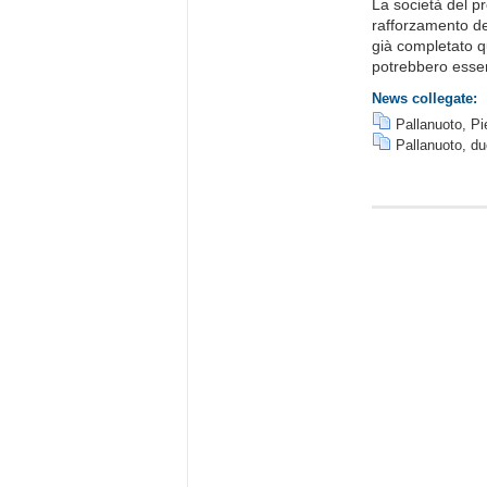
La società del p
rafforzamento de
già completato q
potrebbero esserci
News collegate:
Pallanuoto, Pie
Pallanuoto, du