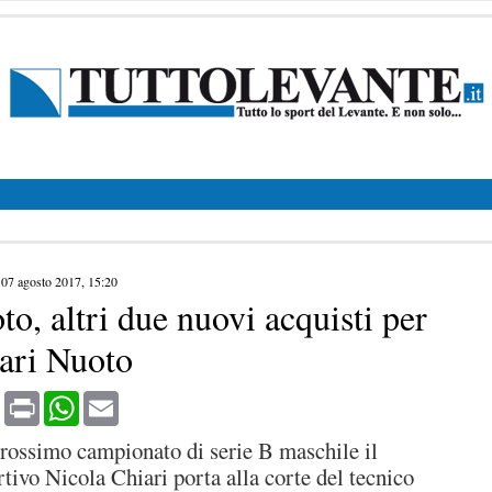
|
07 agosto 2017, 15:20
to, altri due nuovi acquisti per
vari Nuoto
book
X
Print
WhatsApp
Email
 prossimo campionato di serie B maschile il
rtivo Nicola Chiari porta alla corte del tecnico