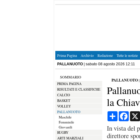
Prima Pagina
Archivio
Redazione
Tutte le notizie
PALLANUOTO
| sabato 08 agosto 2026 12:11
SOMMARIO
PALLANUOTO
PRIMA PAGINA
Pallanuo
RISULTATI E CLASSIFICHE
CALCIO
la Chia
BASKET
VOLLEY
PALLANUOTO
Condividi
Face
Maschile
Femminile
In vista del
Giovanili
RUGBY
direttore spo
ARTI MARZIALI