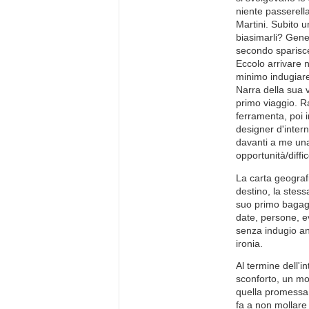
niente passerella
Martini. Subito 
biasimarli? Gener
secondo sparisce
Eccolo arrivare ne
minimo indugiare 
Narra della sua 
primo viaggio. R
ferramenta, poi i
designer d'intern
davanti a me una
opportunità/diff
La carta geograf
destino, la stess
suo primo bagagl
date, persone, eve
senza indugio an
ironia.
Al termine dell'
sconforto, un mo
quella promessa 
fa a non mollare 