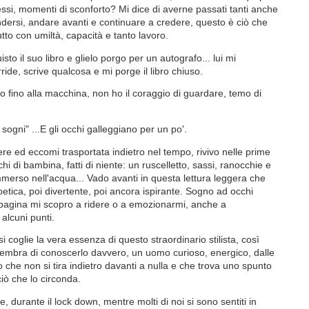
essi, momenti di sconforto? Mi dice di averne passati tanti anche
ndersi, andare avanti e continuare a credere, questo è ciò che
tutto con umiltà, capacità e tanto lavoro.
isto il suo libro e glielo porgo per un autografo... lui mi
rride, scrive qualcosa e mi porge il libro chiuso.
to fino alla macchina, non ho il coraggio di guardare, temo di
.
i sogni" ...E gli occhi galleggiano per un po'.
re ed eccomi trasportata indietro nel tempo, rivivo nelle prime
chi di bambina, fatti di niente: un ruscelletto, sassi, ranocchie e
merso nell'acqua... Vado avanti in questa lettura leggera che
poetica, poi divertente, poi ancora ispirante. Sogno ad occhi
 pagina mi scopro a ridere o a emozionarmi, anche a
alcuni punti.
si coglie la vera essenza di questo straordinario stilista, così
 sembra di conoscerlo davvero, un uomo curioso, energico, dalle
o che non si tira indietro davanti a nulla e che trova uno spunto
 ciò che lo circonda.
, durante il lock down, mentre molti di noi si sono sentiti in