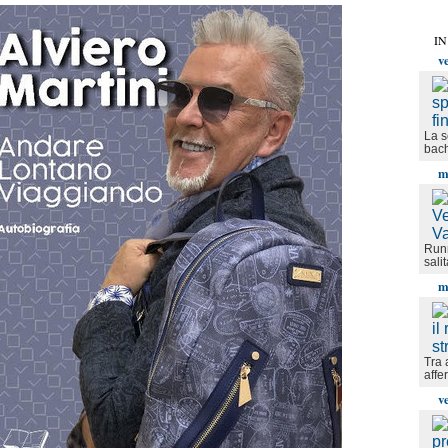
IN
v
La s
bach
m
Runn
sali
m
Tra 
affe
v