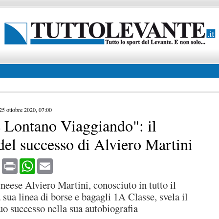
25 ottobre 2020, 07:00
 Lontano Viaggiando": il
del successo di Alviero Martini
book
X
Print
WhatsApp
Email
uneese Alviero Martini, conosciuto in tutto il
sua linea di borse e bagagli 1A Classe, svela il
uo successo nella sua autobiografia