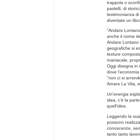
trappola o sconfi
pastelli, di stori
testimonianza di
diventate un libr
"Andare Lontano 
anche il nome de
Andare Lontano V
geografiche si e
texture composta 
maniacale, propri
Oggi disegna in 
dove l'economia 
"non ci si arrend
Amare La Vita, e
Un'energia esplo
idea, c'è la parte
quell'idea.
Leggendo la sua s
possono realizz
conoscenze, senz
tanto tanto lav