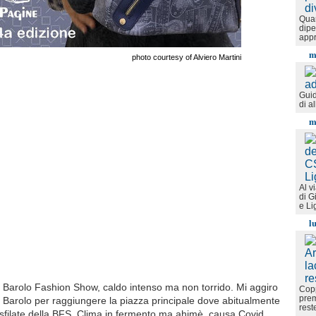
Quan
dipe
appr
m
photo courtesy of Alviero Martini
Guid
di a
m
Al v
di G
e Li
l
Barolo Fashion Show, caldo intenso ma non torrido. Mi aggiro
Copp
prem
di Barolo per raggiungere la piazza principale dove abitualmente
rest
 sfilate della BFS. Clima in fermento ma ahimè, causa Covid,