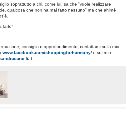
iglio soprattutto a chi, come lui, sa che "vuole realizzare
nde, qualcosa che non ha mai fatto nessuno" ma che ahimè
cos'è.
a farlo”
a)
formazione, consiglio o approfondimento, contattami sulla mia
ok
www.facebook.com/shoppingforharmony/
o sul mio
ssandracanelli.it