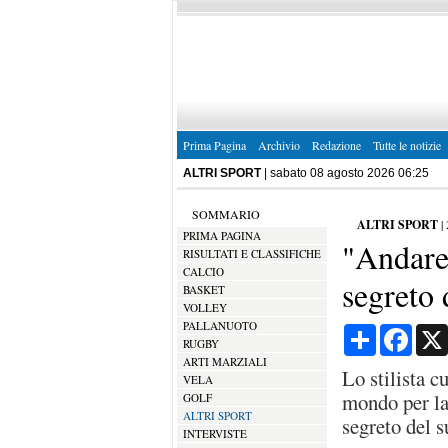
Prima Pagina
Archivio
Redazione
Tutte le notizie
ALTRI SPORT
| sabato 08 agosto 2026 06:25
SOMMARIO
ALTRI SPORT
|
PRIMA PAGINA
"Andare
RISULTATI E CLASSIFICHE
CALCIO
segreto 
BASKET
VOLLEY
PALLANUOTO
Condividi
Face
RUGBY
ARTI MARZIALI
Lo stilista c
VELA
mondo per la 
GOLF
ALTRI SPORT
segreto del s
INTERVISTE