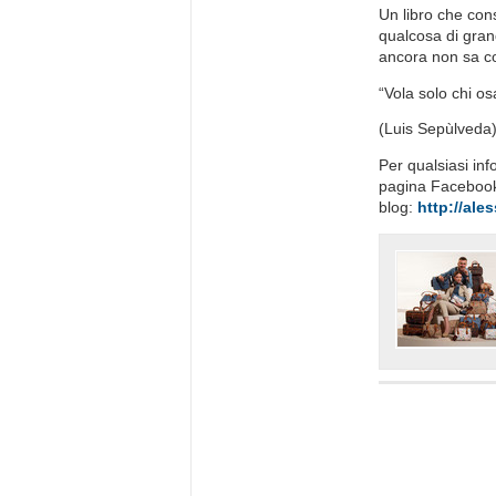
Un libro che cons
qualcosa di gra
ancora non sa 
“Vola solo chi os
(Luis Sepùlved
Per qualsiasi in
pagina Facebo
blog:
http://ale