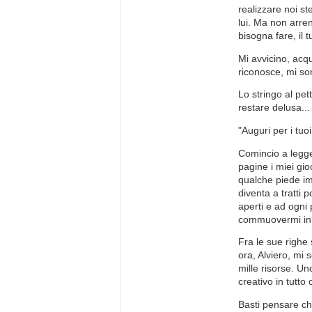
realizzare noi st
lui. Ma non arre
bisogna fare, il 
Mi avvicino, acqu
riconosce, mi so
Lo stringo al pet
restare delusa..
"Auguri per i tuo
Comincio a legge
pagine i miei gio
qualche piede im
diventa a tratti 
aperti e ad ogni
commuovermi in 
Fra le sue righe 
ora, Alviero, mi
mille risorse. Un
creativo in tutto
Basti pensare che