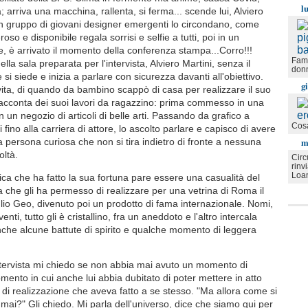
l
; arriva una macchina, rallenta, si ferma... scende lui, Alviero
un gruppo di giovani designer emergenti lo circondano, come
oso e disponibile regala sorrisi e selfie a tutti, poi in un
, è arrivato il momento della conferenza stampa...Corro!!!
Fami
lla sala preparata per l'intervista, Alviero Martini, senza il
don
si siede e inizia a parlare con sicurezza davanti all'obiettivo.
g
vita, di quando da bambino scappò di casa per realizzare il suo
acconta dei suoi lavori da ragazzino: prima commesso in una
n un negozio di articoli di belle arti. Passando da grafico a
Cosa
i fino alla carriera di attore, lo ascolto parlare e capisco di avere
m
 persona curiosa che non si tira indietro di fronte a nessuna
icoltà.
Circ
rinv
Loa
ica che ha fatto la sua fortuna pare essere una casualità del
a che gli ha permesso di realizzare per una vetrina di Roma il
io Geo, divenuto poi un prodotto di fama internazionale. Nomi,
nti, tutto gli è cristallino, fra un aneddoto e l'altro intercala
che alcune battute di spirito e qualche momento di leggera
intervista mi chiedo se non abbia mai avuto un momento di
mento in cui anche lui abbia dubitato di poter mettere in atto
di realizzazione che aveva fatto a se stesso. "Ma allora come si
mai?" Gli chiedo. Mi parla dell'universo, dice che siamo qui per