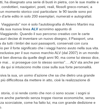
tti, ha disegnato una serie di busti in pietra, con le sue matite e
ci, condottieri, navigatori, poeti, reali, filosofi greco-romani, a
 un momento storico così particolare: le 90 tavole sono poi
o d'arte edito in solo 200 esemplari, numerati e autografati.
Viaggiando" non è solo l'autobiografia di Alviero Martini ma
lla sua nuova linea
ALV
acronimo appunto di
iaggiando. Quando il suo percorso creativo con le carte
saurì decise di inventare un nuovo disegno, il Passport, una
da tutti i timbri dei suoi passaporti, conservati con cura
o per il forte significato che i viaggi hanno avuto nella sua vita.
esclusiva per il suo nuovo marchio ALV (dal 2007) in un mondo
è ben diversa da quelle degli anni 90, ma come lui stesso dice,
e mai... si prosegue con lo stesso sorriso".....ALV sta anche per
 da qui si intuiscono molte cose sulla sua forte personalità.
siva la sua, un uomo d'azione che sa che dietro una grande
 più difficoltosa da mettere in atto, cioè la realizzazione di
toria, ci si rende conto che non ci sono scuse: i sogni si
are anche partendo senza troppe risorse economiche, senza
a scorciatoie, come ha fatto lui, ma con grande dedizione e
oro.