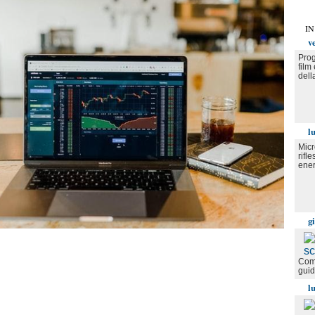
IN
v
Prog
film
dell
l
Micr
rifl
ener
g
Come
gui
l