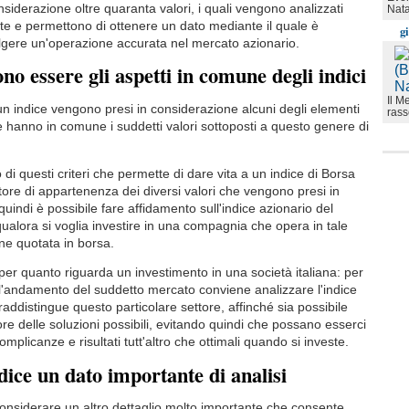
siderazione oltre quaranta valori, i quali vengono analizzati
Nata
 e permettono di ottenere un dato mediante il quale è
g
olgere un'operazione accurata nel mercato azionario.
no essere gli aspetti in comune degli indici
Il M
n indice vengono presi in considerazione alcuni degli elementi
rass
 hanno in comune i suddetti valori sottoposti a questo genere di
i questi criteri che permette di dare vita a un indice di Borsa
tore di appartenenza dei diversi valori che vengono presi in
uindi è possibile fare affidamento sull'indice azionario del
qualora si voglia investire in una compagnia che opera in tale
e quotata in borsa.
per quanto riguarda un investimento in una società italiana: per
 l'andamento del suddetto mercato conviene analizzare l'indice
addistingue questo particolare settore, affinché sia possibile
ore delle soluzioni possibili, evitando quindi che possano esserci
omplicanze e risultati tutt'altro che ottimali quando si investe.
dice un dato importante di analisi
nsiderare un altro dettaglio molto importante che consente