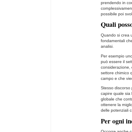
prendendo in con
complessivamente
possibile poi sv
Quali posso
Quando si crea u
fondamentali che
analisi.
Per esempio uno d
può essere il set
considerazione, q
settore chimico 
campo e che vien
Stesso discorso 
capire quale sia
globale che contr
ottenere la migli
delle potenziali c
Per ogni in
Occorre anche co