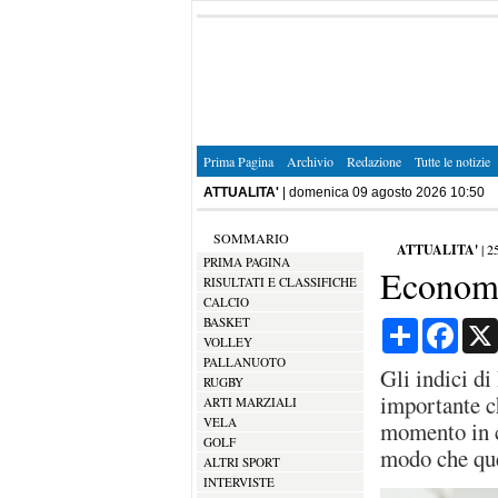
Prima Pagina
Archivio
Redazione
Tutte le notizie
ATTUALITA'
| domenica 09 agosto 2026 10:50
SOMMARIO
ATTUALITA'
|
2
PRIMA PAGINA
Economia
RISULTATI E CLASSIFICHE
CALCIO
BASKET
Condividi
Face
VOLLEY
PALLANUOTO
Gli indici d
RUGBY
importante c
ARTI MARZIALI
VELA
momento in cu
GOLF
modo che que
ALTRI SPORT
INTERVISTE