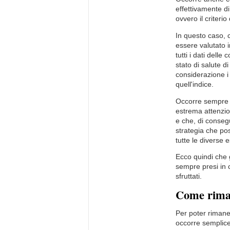
effettivamente di
ovvero il criterio 
In questo caso, 
essere valutato i
tutti i dati dell
stato di salute d
considerazione i
quell'indice.
Occorre sempre v
estrema attenzio
e che, di consegu
strategia che po
tutte le diverse 
Ecco quindi che
sempre presi in 
sfruttati.
Come riman
Per poter rimaner
occorre semplic