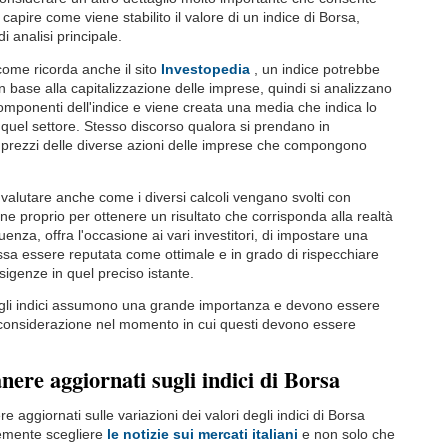
 capire come viene stabilito il valore di un indice di Borsa,
di analisi principale.
come ricorda anche il sito
Investopedia
, un indice potrebbe
n base alla capitalizzazione delle imprese, quindi si analizzano
e componenti dell'indice e viene creata una media che indica lo
i quel settore. Stesso discorso qualora si prendano in
 prezzi delle diverse azioni delle imprese che compongono
alutare anche come i diversi calcoli vengano svolti con
ne proprio per ottenere un risultato che corrisponda alla realtà
enza, offra l'occasione ai vari investitori, di impostare una
ssa essere reputata come ottimale e in grado di rispecchiare
esigenze in quel preciso istante.
 gli indici assumono una grande importanza e devono essere
considerazione nel momento in cui questi devono essere
ere aggiornati sugli indici di Borsa
e aggiornati sulle variazioni dei valori degli indici di Borsa
emente scegliere
le notizie sui mercati italiani
e non solo che