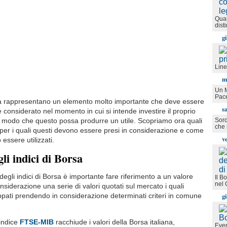
Quan
dist
g
Line
m
Un M
Pac
rsa rappresentano un elemento molto importante che deve essere
s
considerato nel momento in cui si intende investire il proprio
Sord
in modo che questo possa produrre un utile. Scopriamo ora quali
che 
i per i quali questi devono essere presi in considerazione e come
v
 essere utilizzati.
li indici di Borsa
egli indici di Borsa è importante fare riferimento a un valore
Il B
nel 
siderazione una serie di valori quotati sul mercato i quali
g
ati prendendo in considerazione determinati criteri in comune
indice
FTSE-MIB
racchiude i valori della Borsa italiana,
Even