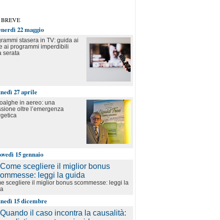
 BREVE
enerdì 22 maggio
rammi stasera in TV: guida ai
 e ai programmi imperdibili
a serata
unedì 27 aprile
oalghe in aereo: una
essione oltre l’emergenza
getica
iovedì 15 gennaio
 scegliere il miglior bonus scommesse: leggi la
da
unedì 15 dicembre