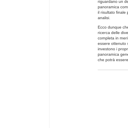
riguardano un de
panoramica compl
il risultato fina
analisi.
Ecco dunque che 
ricerca delle di
completa in meri
essere ottenuto 
investono i propri
panoramica gener
che potrà essere