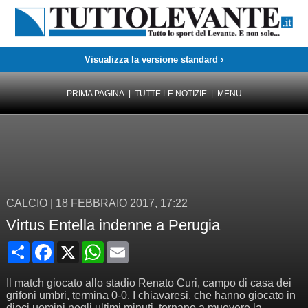
Visualizza la versione standard ›
PRIMA PAGINA
|
TUTTE LE NOTIZIE
|
MENU
CALCIO
|
18 FEBBRAIO 2017, 17:22
Virtus Entella indenne a Perugia
Condividi
Facebook
X
WhatsApp
Email
Il match giocato allo stadio Renato Curi, campo di casa dei
grifoni umbri, termina 0-0. I chiavaresi, che hanno giocato in
dieci uomini negli ultimi minuti, tornano a muovere la