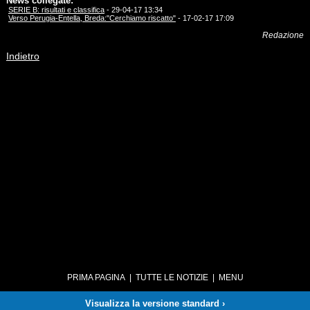
News collegate:
SERIE B: risultati e classifica
- 29-04-17 13:34
Verso Perugia-Entella, Breda:"Cerchiamo riscatto"
- 17-02-17 17:09
Redazione
Indietro
PRIMA PAGINA
|
TUTTE LE NOTIZIE
|
MENU
Visualizza la versione standard ›