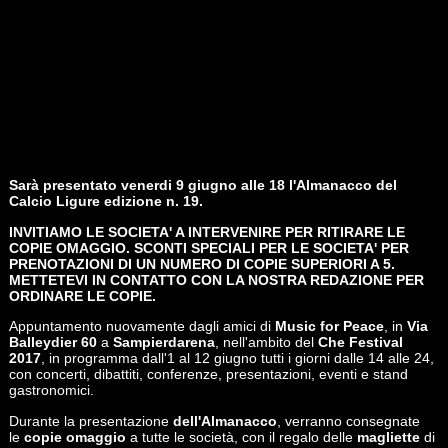
Sarà presentato venerdi 9 giugno alle 18 l'Almanacco del
Calcio Ligure edizione n. 19.
INVITIAMO LE SOCIETA' A INTERVENIRE PER RITIRARE LE
COPIE OMAGGIO. SCONTI SPECIALI PER LE SOCIETA' PER
PRENOTAZIONI DI UN NUMERO DI COPIE SUPERIORI A 5.
METTETEVI IN CONTATTO CON LA NOSTRA REDAZIONE PER
ORDINARE LE COPIE.
Appuntamento nuovamente dagli amici di
Music for Peace
, in
Via
Balleydier 60
a
Sampierdarena
, nell'ambito del
Che Festival
2017
, in programma dall'1 al 12 giugno tutti i giorni dalle 14 alle 24,
con concerti, dibattiti, conferenze, presentazioni, eventi e stand
gastronomici.
Durante la presentazione
dell'Almanacco
, verranno consegnate
le
copie omaggio
a tutte le società, con il regalo delle
magliette
di