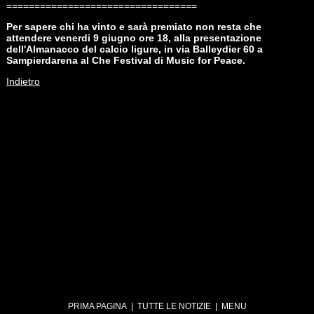
==================================
Per sapere chi ha vinto e sarà premiato non resta che
attendere venerdi 9 giugno ore 18, alla presentazione
dell'Almanacco del calcio ligure, in via Balleydier 60 a
Sampierdarena al Che Festival di Music for Peace.
Indietro
PRIMA PAGINA
|
TUTTE LE NOTIZIE
|
MENU