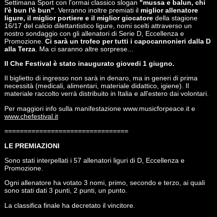
Settimana Sport con l'ormai classico slogan
"mussa e balun, chi
l'è bun l'è bun"
. Verranno inoltre premiati il
miglior allenatore
ligure, il miglior portiere e il miglior giocatore
della stagione
16/17 del calcio dilettantistico ligure, nomi scelti attraverso un
nostro sondaggio con gli allenatori di Serie D, Eccellenza e
Promozione.
Ci sarà un trofeo per tutti i capocannonieri dalla D
alla Terza
. Ma ci saranno altre sorprese...
Il Che Festival è stato inaugurato giovedi 1 giugno.
Il biglietto di ingresso non sarà in denaro, ma in generi di prima
necessità (medicali, alimentari, materiale didattico, igiene). Il
materiale raccolto verrà distribuito in Italia e all'estero dai volontari.
Per maggiori info sulla manifestazione www.musicforpeace.it e
www.chefestival.it
================================
LE PREMIAZIONI
Sono stati interpellati i 57 allenatori liguri di D, Eccellenza e
Promozione.
Ogni allenatore ha votato 3 nomi, primo, secondo e terzo, ai quali
sono stati dati 3 punti, 2 punti, un punto.
La classifica finale ha decretato il vincitore.