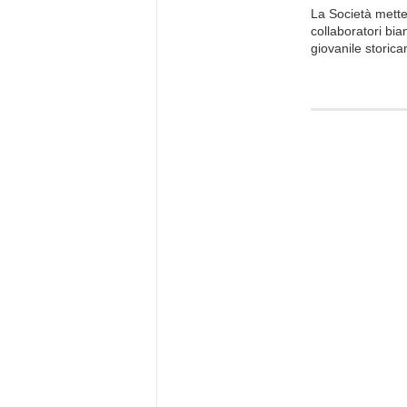
La Società metter
collaboratori bian
giovanile storica