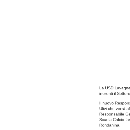
La USD Lavagnese
inerenti il Settor
Il nuovo Respons
Ulivi che verrà a
Responsabile Ges
Scuola Calcio far
Rondanina.