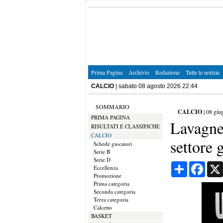
Prima Pagina
Archivio
Redazione
Tutte le notizie
CALCIO
| sabato 08 agosto 2026 22:44
SOMMARIO
CALCIO
|
08 giu
PRIMA PAGINA
Lavagne
RISULTATI E CLASSIFICHE
CALCIO
settore 
Schede giocatori
Serie B
Serie D
Condividi
Face
Eccellenza
Promozione
Prima categoria
Seconda categoria
Terza categoria
Calcetto
BASKET