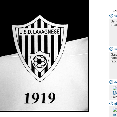
IN
v
Seri
bria
m
Gara
camp
racc
d
Calc
g