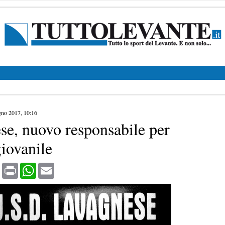
gno 2017, 10:16
se, nuovo responsabile per
giovanile
book
X
Print
WhatsApp
Email