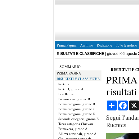
Prima Pagina
Archivio
Redazione
Tutte le notizie
RISULTATI E CLASSIFICHE
| giovedì 06 agosto
SOMMARIO
RISULTATI E 
PRIMA PAGINA
PRIMA
RISULTATI E CLASSIFICHE
Serie B
risultati
Serie D, girone A
Eccellenza
Promozione, girone B
Condividi
Face
Prima categoria, girone B
Prima categoria, girone C
Prima categoria, girone D
Segui l'anda
Seconda categoria, girone E
Ruentes
Terza categoria Chiavari
Primavera, girone A
Allievi nazionali, girone A
Giovanissimi nazionali,