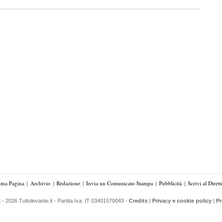
ima Pagina
|
Archivio
|
Redazione
|
Invia un Comunicato Stampa
|
Pubblicità
|
Scrivi al Dirett
- 2026 Tuttolevante.it - Partita Iva: IT 03401570043 -
Credits
|
Privacy e cookie policy
|
Pr